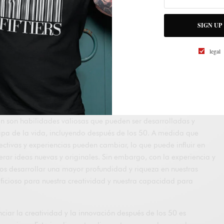
SIGN UP
legal
ón son habilidades valiosas que pueden ser desarrolladas y
apa de la vida, incluyendo después de los 50. A medida que
ctivas y experiencias pueden cambiar, lo que puede influir en
rar ideas nuevas y originales. Sin embargo, con la experiencia y
s desarrollar una mayor profundidad y riqueza en nuestras
ficioso para nuestra creatividad y nuestra capacidad para
ciar la creatividad y la innovación después de los 50 es