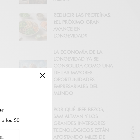
REDUCIR LAS PROTEÍNAS:
¿EL PRÓXIMO GRAN
AVANCE EN
LONGEVIDAD?
LA ECONOMÍA DE LA
LONGEVIDAD YA SE
CONSOLIDA COMO UNA
DE LAS MAYORES
OPORTUNIDADES
EMPRESARIALES DEL
MUNDO
er
POR QUÉ JEFF BEZOS,
SAM ALTMAN Y LOS
 a los 50
GRANDES INVERSORES
TECNOLÓGICOS ESTÁN
APOSTANDO MILES DE