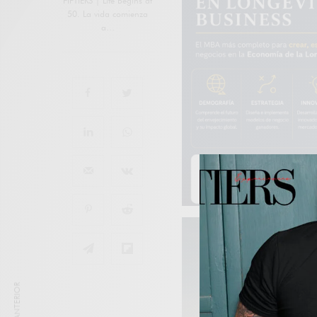
FIFTIERS | Life Begins at
50. La vida comienza
a…