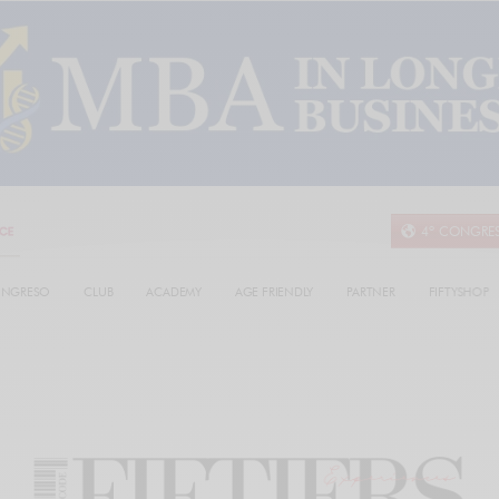
4º CONGRE
NGRESO
CLUB
ACADEMY
AGE FRIENDLY
PARTNER
FIFTYSHOP