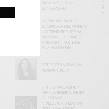
NOTICIA SIGUIENTE
MILLONES POR LA
LONGEVIDAD
LA TERCERA MAYOR
ECONOMÍA DEL MUNDO
NO TIENE FRONTERAS, NI
MONEDA… Y TODOS
FORMARÁN PARTE DE
ELLA ALGÚN DÍA
FIFTIER DE LA SEMANA:
BÉRÉNICE BEJO
FIFTIERS MAGAZINE™
ABRE LA RESERVA DE SU
CHRISTMAS
COLLECTOR’S EDITION
2026, UNA EDICIÓN