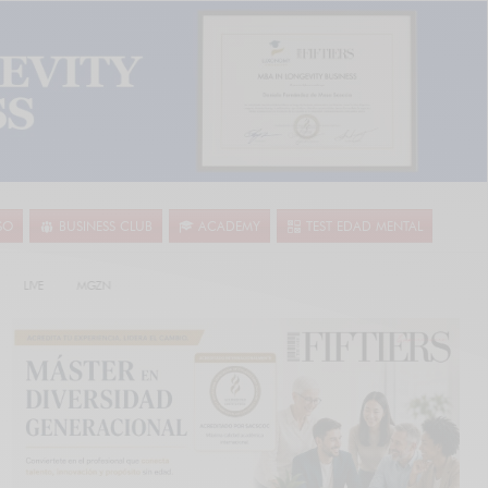
SO
BUSINESS CLUB
ACADEMY
TEST EDAD MENTAL
LIVE
MGZN