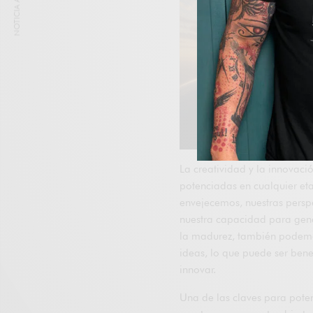
NOTICIA ANTERIOR
La creatividad y la innovaci
potenciadas en cualquier et
envejecemos, nuestras perspe
nuestra capacidad para gene
la madurez, también podemo
ideas, lo que puede ser bene
innovar.
Una de las claves para poten