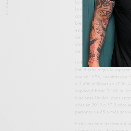
NOTICIA ANTERIOR
La riqueza ya no puede med
la capacidad de consumo en 
cambio es otro: la riqueza 
bienestar, autonomía, salud,
está reordenando el funciona
de vida, los fondos de pensio
dinero tiene una persona, s
de incertidumbre deberá adm
La base demográfica de esta
Salud señala que la esperan
que en 1995, mientras que 
a 1.400 millones en 2030. 
duplicará hasta 2.100 millon
Naciones Unidas, por su part
años en 2019 a 77,2 años en
personas de 65 o más años 
En las economías desarrolla
esperanza de vida media al 