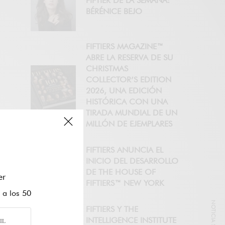
FIFTIER DE LA SEMANA:
BÉRÉNICE BEJO
FIFTIERS MAGAZINE™
ABRE LA RESERVA DE SU
CHRISTMAS
COLLECTOR’S EDITION
2026, UNA EDICIÓN
HISTÓRICA CON UNA
TIRADA MUNDIAL DE UN
MILLÓN DE EJEMPLARES
FIFTIERS ANUNCIA EL
INICIO DEL DESARROLLO
DE THE HOUSE OF
er
FIFTIERS™ NEW YORK
 a los 50
FIFTIERS Y THE
INTELLIGENCE INSTITUTE