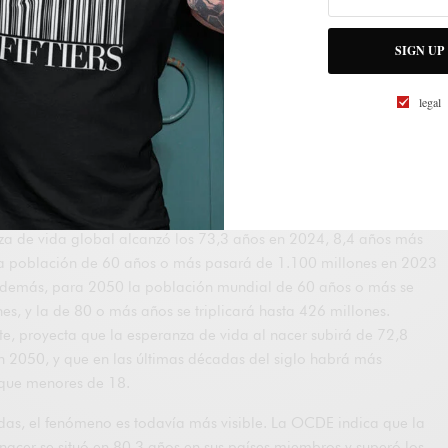
irse únicamente por el volumen de patrimonio acumulado ni por
una etapa relativamente corta de la vida. En 2026, el gran
SIGN UP
empieza a definirse también por la capacidad de sostener
 liquidez y protección durante vidas cada vez más largas. Ese giro
legal
miento de la banca privada, la gestión patrimonial, los seguros
nes y la planificación sucesoria. El nuevo eje no es solo cuánto
ino durante cuántos años deberá hacerlo rendir y con qué grado
inistrarlo.
 transformación es contundente. La Organización Mundial de la
za de vida global alcanzó los 73,3 años en 2024, 8,4 años más
la población de 60 años o más pasará de 1.100 millones en 2023
Además, para 2050 la población mundial de 60 años o más se
es, y la de 80 o más años se triplicará hasta 426 millones.
e, proyecta que la esperanza de vida al nacer subirá de 72,8
 2050, y que en las últimas décadas del siglo habrá más
que menores de 18.
das, el fenómeno es todavía más visible. La OCDE indica que la
nacer se situó en 80,3 años en sus países miembros y superó los