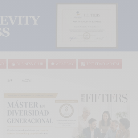
SO
BUSINESS CLUB
ACADEMY
TEST EDAD MENTAL
LIVE
MGZN