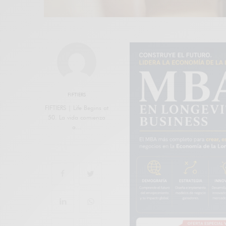
FIFTIERS
FIFTIERS | Life Begins at
50. La vida comienza
a…