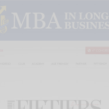
4º CONGRE
NGRESO
CLUB
ACADEMY
AGE FRIENDLY
PARTNER
FIFTYSHOP