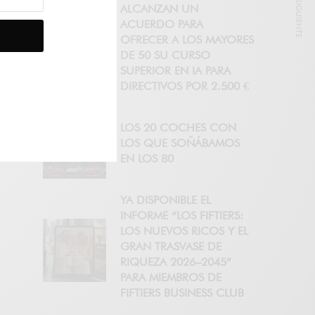
NOTICIA SIGUIENTE
ALCANZAN UN
ACUERDO PARA
OFRECER A LOS MAYORES
DE 50 SU CURSO
SUPERIOR EN IA PARA
DIRECTIVOS POR 2.500 €
LOS 20 COCHES CON
LOS QUE SOÑÁBAMOS
EN LOS 80
YA DISPONIBLE EL
INFORME “LOS FIFTIERS:
LOS NUEVOS RICOS Y EL
GRAN TRASVASE DE
RIQUEZA 2026–2045”
PARA MIEMBROS DE
FIFTIERS BUSINESS CLUB