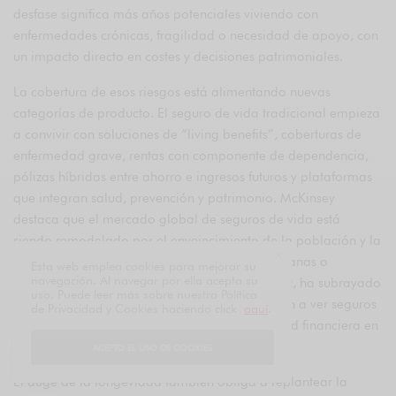
desfase significa más años potenciales viviendo con
enfermedades crónicas, fragilidad o necesidad de apoyo, con
un impacto directo en costes y decisiones patrimoniales.
La cobertura de esos riesgos está alimentando nuevas
categorías de producto. El seguro de vida tradicional empieza
a convivir con soluciones de “living benefits”, coberturas de
enfermedad grave, rentas con componente de dependencia,
pólizas híbridas entre ahorro e ingresos futuros y plataformas
que integran salud, prevención y patrimonio. McKinsey
destaca que el mercado global de seguros de vida está
siendo remodelado por el envejecimiento de la población y la
concentración de riqueza en generaciones cercanas o
Esta web emplea cookies para mejorar su
navegación. Al navegar por ella acepta su
posteriores a la jubilación. Capgemini, a su vez, ha subrayado
uso. Puede leer más sobre nuestra Política
que las nuevas generaciones también empiezan a ver seguros
de Privacidad y Cookies haciendo click
aquí
.
y anualidades como instrumentos de estabilidad financiera en
el contexto del gran traspaso patrimonial.
ACEPTO EL USO DE COOKIES
El auge de la longevidad también obliga a replantear la