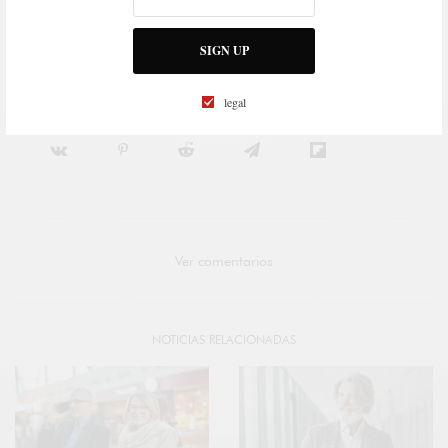
FIFTIERS | Life Begins at 50. La vida comienza a los 50.
SIGN UP
SHARE
TWEET
legal
Ver comentarios
NOTICIAS RELACIONADAS