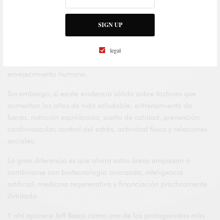
La gran pregunta: ¿podrá realmente retrasarse
el envejecimiento?
SIGN UP
La ciencia mantiene prudencia. Aunque los avances en
legal
biología del envejecimiento son impresionantes, todavía no
existe ninguna terapia capaz de detener completamente el
envejecimiento humano.
Sin embargo, sí existe evidencia sólida sobre factores que
aumentan los años de vida saludable: entrenamiento de
fuerza, nutrición equilibrada, sueño de calidad, prevención
cardiovascular, control del estrés, actividad física y relaciones
sociales.
La gran diferencia es que ahora estas áreas empiezan a
combinarse con biotecnología avanzada, inteligencia
artificial, medicina regenerativa y financiación prácticamente
ilimitada.
Y ahí aparece Jeff Bezos como uno de los protagonistas más