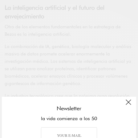
La inteligencia artificial y el futuro del
envejecimiento
Otro de los elementos fundamentales en la estrategia de
Bezos es la inteligencia artificial.
La combinación de IA, genética, biología molecular y análisis
masivo de datos promete acelerar enormemente la
investigación médica. Los sistemas de inteligencia artificial ya
se utilizan para analizar proteínas, identificar patrones
biomédicos, acelerar ensayos clínicos y procesar volúmenes
gigantescos de información genética.
La industria tecnológica cree que la próxima gran revolución
científica nacerá precisamente de la unión entre computación
Newsletter
avanzada y biología.
la vida comienza a los 50
Y pocas compañías tienen más experiencia mundial en
infraestructura digital, datos y cloud computing que Amazon.