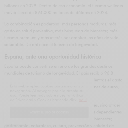
billones en 2029. Dentro de esa economía, el turismo wellness
movió cerca de 894.000 millones de dólares en 2024.
La combinación es poderosa: más personas maduras, más
gasto en salud preventiva, más búsqueda de bienestar, más
turismo premium y más interés por ampliar los años de vida
saludable. De ahí nace el turismo de longevidad.
España, ante una oportunidad histórica
España puede convertirse en uno de los grandes destinos
mundiales de turismo de longevidad. El país recibió 96,8
millones de turistas internacionales en 2025, mientras el gasto
Esta web emplea cookies para mejorar su
turístico internacional superó los 134.700 millones de euros,
navegación. Al navegar por ella acepta su
un 6,8% más que en 2024.
uso. Puede leer más sobre nuestra Política
de Privacidad y Cookies haciendo click
aquí
.
Pero el verdadero reto no es atraer más visitantes, sino atraer
mejor turismo: estancias de mayor valor, menos dependientes
ACEPTO EL USO DE COOKIES
de la temporada alta, más vinculadas a salud, bienestar,
gastronomía, naturaleza, cultura, prevención y calidad de