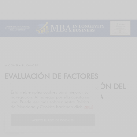
IA CONTRA EL CÁNCER
EVALUACIÓN DE FACTORES
AMBIENTALES EN LA APARICIÓN DEL
Esta web emplea cookies para mejorar su
CÁNCER CON INTELIGENCIA
navegación. Al navegar por ella acepta su
uso. Puede leer más sobre nuestra Política
ARTIFICIAL
de Privacidad y Cookies haciendo click
aquí
.
POR
FIFTIERS
ACEPTO EL USO DE COOKIES