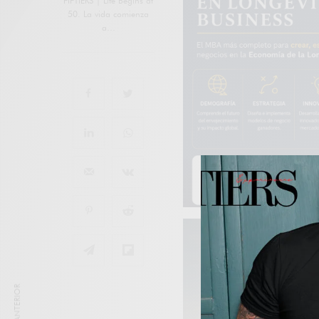
FIFTIERS | Life Begins at
50. La vida comienza
a…