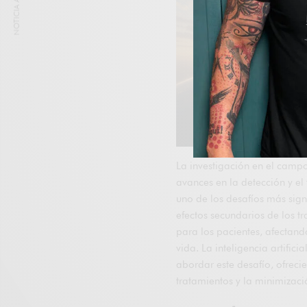
NOTICIA ANTERIOR
La investigación en el campo
avances en la detección y el
uno de los desafíos más signi
efectos secundarios de los t
para los pacientes, afectand
vida. La inteligencia artifi
abordar este desafío, ofreci
tratamientos y la minimizaci