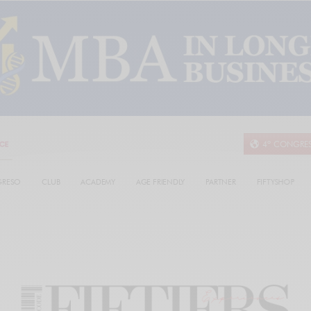
4º CONGRE
RESO
CLUB
ACADEMY
AGE FRIENDLY
PARTNER
FIFTYSHOP