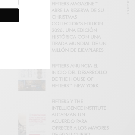
NOTICIA SIGUIENTE
FIFTIERS MAGAZINE™
ABRE LA RESERVA DE SU
CHRISTMAS
COLLECTOR’S EDITION
2026, UNA EDICIÓN
HISTÓRICA CON UNA
TIRADA MUNDIAL DE UN
MILLÓN DE EJEMPLARES
FIFTIERS ANUNCIA EL
INICIO DEL DESARROLLO
DE THE HOUSE OF
FIFTIERS™ NEW YORK
FIFTIERS Y THE
INTELLIGENCE INSTITUTE
ALCANZAN UN
ACUERDO PARA
OFRECER A LOS MAYORES
DE 50 SU CURSO