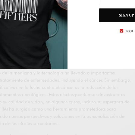
SIGN UP
legal
 de la medicina y la tecnología ha llevado a importantes
 tratamiento de enfermedades, incluyendo el cáncer. Sin embargo,
ficativos en la lucha contra el cáncer es la reducción de los
ratamientos oncológicos. Estos efectos pueden ser devastadores
o su calidad de vida y, en algunos casos, incluso su esperanza de
cial (IA) ha surgido como una herramienta prometedora para
endo nuevas perspectivas y soluciones en la personalización de
ón de los efectos secundarios.