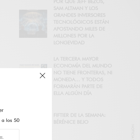
POR QUÉ JEFF BEZOS,
SAM ALTMAN Y LOS
GRANDES INVERSORES
TECNOLÓGICOS ESTÁN
APOSTANDO MILES DE
MILLONES POR LA
LONGEVIDAD
LA TERCERA MAYOR
ECONOMÍA DEL MUNDO
NO TIENE FRONTERAS, NI
MONEDA… Y TODOS
FORMARÁN PARTE DE
ELLA ALGÚN DÍA
er
FIFTIER DE LA SEMANA:
 a los 50
BÉRÉNICE BEJO