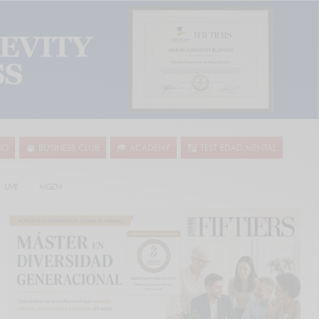
SO
BUSINESS CLUB
ACADEMY
TEST EDAD MENTAL
LIVE
MGZN