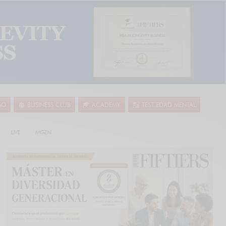
SO
BUSINESS CLUB
ACADEMY
TEST EDAD MENTAL
LIVE
MGZN