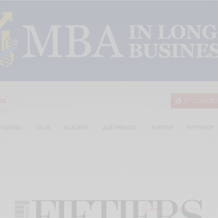
4º CONGRE
NGRESO
CLUB
ACADEMY
AGE FRIENDLY
PARTNER
FIFTYSHOP