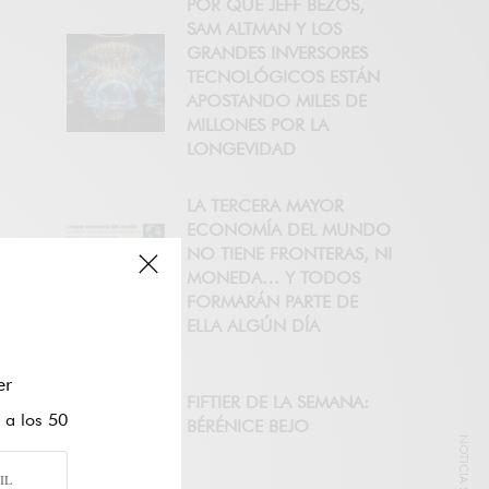
POR QUÉ JEFF BEZOS,
SAM ALTMAN Y LOS
GRANDES INVERSORES
TECNOLÓGICOS ESTÁN
APOSTANDO MILES DE
MILLONES POR LA
LONGEVIDAD
LA TERCERA MAYOR
ECONOMÍA DEL MUNDO
NO TIENE FRONTERAS, NI
MONEDA… Y TODOS
FORMARÁN PARTE DE
ELLA ALGÚN DÍA
er
FIFTIER DE LA SEMANA:
 a los 50
BÉRÉNICE BEJO