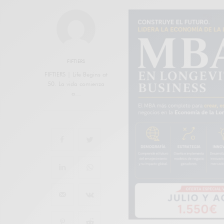
FIFTIERS
FIFTIERS | Life Begins at
50. La vida comienza
a…