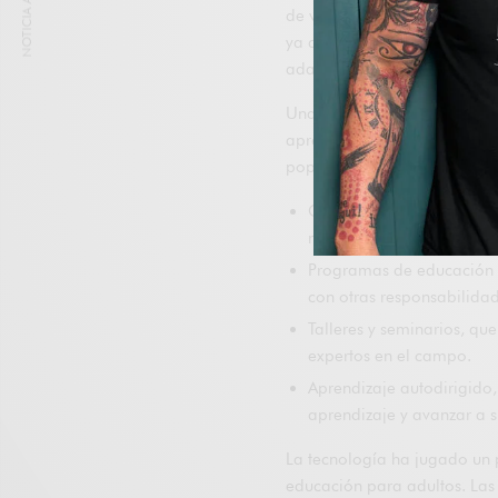
NOTICIA ANTERIOR
de vida. La educación para 
ya que la mayoría de las per
adaptarse a los cambios tec
Una de las claves para segu
aprendizaje que se adapten 
populares incluyen:
Cursos en línea, que ofre
niveles de dificultad.
Programas de educación a
con otras responsabilida
Talleres y seminarios, qu
expertos en el campo.
Aprendizaje autodirigido,
aprendizaje y avanzar a s
La tecnología ha jugado un 
educación para adultos. Las