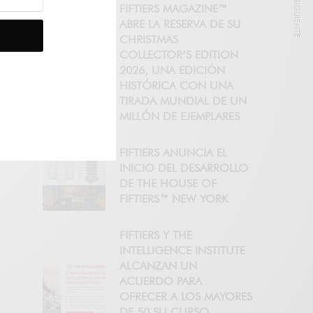
NOTICIA SIGUIENTE
FIFTIERS MAGAZINE™
ABRE LA RESERVA DE SU
CHRISTMAS
COLLECTOR’S EDITION
2026, UNA EDICIÓN
HISTÓRICA CON UNA
TIRADA MUNDIAL DE UN
MILLÓN DE EJEMPLARES
FIFTIERS ANUNCIA EL
INICIO DEL DESARROLLO
DE THE HOUSE OF
FIFTIERS™ NEW YORK
FIFTIERS Y THE
INTELLIGENCE INSTITUTE
ALCANZAN UN
ACUERDO PARA
OFRECER A LOS MAYORES
DE 50 SU CURSO