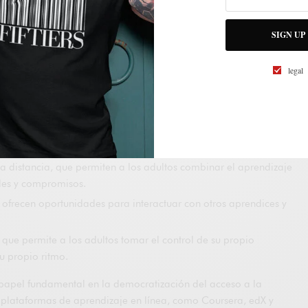
adultos es un tema cada vez más relevante en la sociedad actual,
sonas necesitan actualizar sus conocimientos y habilidades para
SIGN UP
nológicos y económicos que se producen a un ritmo acelerado.
ir aprendiendo a lo largo de la vida es encontrar métodos de
legal
a nuestras necesidades y estilos de aprendizaje. Algunas opciones
cen flexibilidad y acceso a una amplia variedad de temas y
 distancia, que permiten a los adultos combinar el aprendizaje
des y compromisos.
e ofrecen oportunidades para interactuar con otros aprendices y
 que permite a los adultos tomar el control de su propio
u propio ritmo.
papel fundamental en la democratización del acceso a la
 plataformas de aprendizaje en línea, como Coursera, edX y