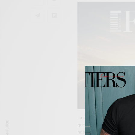
La educación es un proceso c
que avanzamos en la vida, e
habilidades para mantenerno