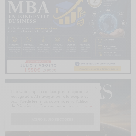
Esta web emplea cookies para mejorar su
navegación. Al navegar por ella acepta su
uso. Puede leer más sobre nuestra Política
de Privacidad y Cookies haciendo click
aquí
.
ACEPTO EL USO DE COOKIES