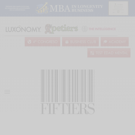
4º CONGRESO
BUSINESS CLUB
ACADEMY
TEST EDAD MENTAL