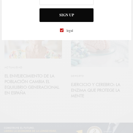
SIGN UP
legal
ACTUALIDAD
EL ENVEJECIMIENTO DE LA
DEPORTE
POBLACIÓN CAMBIA EL
EJERCICIO Y CEREBRO: LA
EQUILIBRIO GENERACIONAL
ENZIMA QUE PROTEGE LA
EN ESPAÑA
MENTE