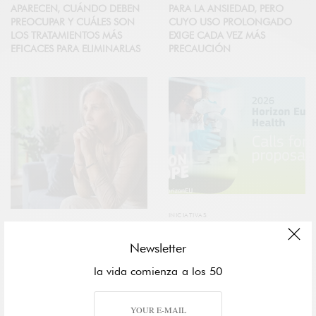
APARECEN, CUÁNDO DEBEN
PARA LA ANSIEDAD, PERO
PREOCUPAR Y CUÁLES SON
CUYO USO PROLONGADO
LOS TRATAMIENTOS MÁS
EXIGE CADA VEZ MÁS
EFICACES PARA ELIMINARLAS
PRECAUCIÓN
INICIATIVAS
SALUD
BRUSELAS ABRE UNA NUEVA
Newsletter
OLA DE FINANCIACIÓN
ANSIEDAD EN LA SEGUNDA
SANITARIA: PROYECTOS
MITAD DE LA VIDA: POR QUÉ
la vida comienza a los 50
EUROPEOS DE HASTA 10
AUMENTA Y CÓMO
MILLONES PARA
PREVENIRLA
TRANSFORMAR LOS SISTEMAS
DE SALUD