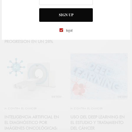
IA CONTRA EL CÁNCER
IA CONTRA EL CÁNCER
NUEVA ESPERANZA CONTRA
CUTIVUE™: UNA APP CON IA
SIGN UP
EL CÁNCER DE PRÓSTATA: LA
PARA CUIDAR TU PIEL Y
TERAPIA CON
DETECTAR RIESGOS A TIEMPO
legal
RADIOLIGANDO PLUVICTO
BUSCA SOCIOS INVERSORES
REDUCE EL RIESGO DE
PROGRESIÓN EN UN 28%
IA CONTRA EL CÁNCER
IA CONTRA EL CÁNCER
INTELIGENCIA ARTIFICIAL EN
USO DEL DEEP LEARNING EN
EL DIAGNÓSTICO POR
EL ESTUDIO Y TRATAMIENTO
IMÁGENES ONCOLÓGICAS:
DEL CÁNCER