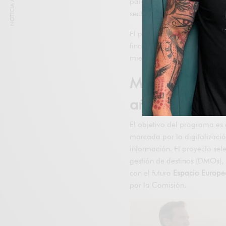
NOTICIA ANTERIOR
para financiar un proyecto p
sector.
El plazo para presentar prop
financiará un único consorc
miembros. La contribución eu
Más datos, má
añadido
El objetivo del programa es
marcada por la digitalización
información. El proyecto se
gestión de destinos (DMOs), 
con el futuro
Espacio Europe
por la Comisión.