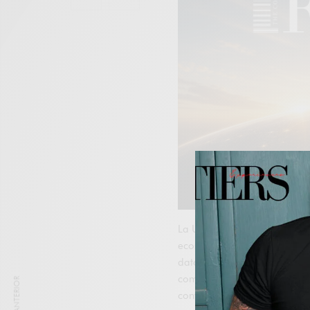
La Unión Europea vuelve a 
ecosistema estratégico que n
dato. La Agencia Ejecutiva 
como
European Innovation 
convocatoria
PPPA-2026-TO