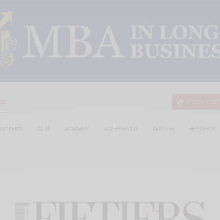
4º CONGRE
NGRESO
CLUB
ACADEMY
AGE FRIENDLY
PARTNER
FIFTYSHOP