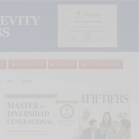
SO
BUSINESS CLUB
ACADEMY
TEST EDAD MENTAL
LIVE
MGZN