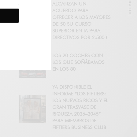
NOTICIA SIGUIENTE
ALCANZAN UN
ACUERDO PARA
OFRECER A LOS MAYORES
DE 50 SU CURSO
SUPERIOR EN IA PARA
DIRECTIVOS POR 2.500 €
LOS 20 COCHES CON
LOS QUE SOÑÁBAMOS
EN LOS 80
YA DISPONIBLE EL
INFORME “LOS FIFTIERS:
LOS NUEVOS RICOS Y EL
GRAN TRASVASE DE
RIQUEZA 2026–2045”
PARA MIEMBROS DE
FIFTIERS BUSINESS CLUB