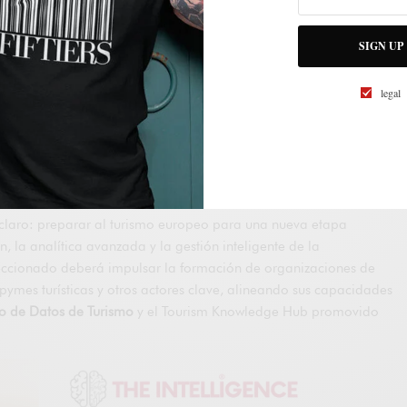
aneuropeo centrado en el reciclaje y actualización profesional del
SIGN UP
uestas finaliza el
4 de marzo de 2026
, y la convocatoria
io con capacidad de impacto transversal en varios Estados
legal
ropea podrá cubrir hasta el 90% de los costes elegibles.
s competencias, más valor
 claro: preparar al turismo europeo para una nueva etapa
, la analítica avanzada y la gestión inteligente de la
leccionado deberá impulsar la formación de organizaciones de
pymes turísticas y otros actores clave, alineando sus capacidades
o de Datos de Turismo
y el Tourism Knowledge Hub promovido