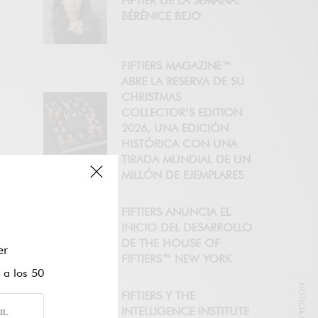
FIFTIER DE LA SEMANA:
BÉRÉNICE BEJO
FIFTIERS MAGAZINE™
ABRE LA RESERVA DE SU
CHRISTMAS
COLLECTOR’S EDITION
2026, UNA EDICIÓN
HISTÓRICA CON UNA
TIRADA MUNDIAL DE UN
MILLÓN DE EJEMPLARES
FIFTIERS ANUNCIA EL
INICIO DEL DESARROLLO
DE THE HOUSE OF
er
FIFTIERS™ NEW YORK
 a los 50
FIFTIERS Y THE
INTELLIGENCE INSTITUTE