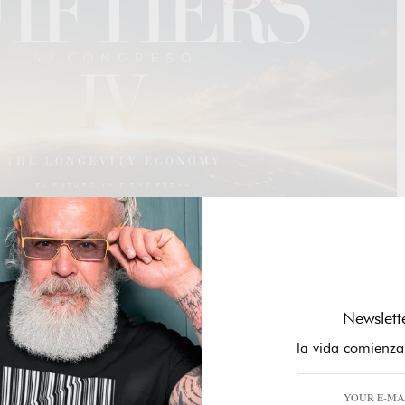
mirar al turismo no solo como motor económico, sino como
Newslett
ecesita evolucionar en competencias, tecnología y gestión del
del Consejo Europeo de Innovación y de las PYMEs, conocida
la vida comienza
Council and SMEs Executive Agency
(EISMEA), ha lanzado la
URISM-CAPACITY-BUILDING
, dotada con
1,6 millones de euros