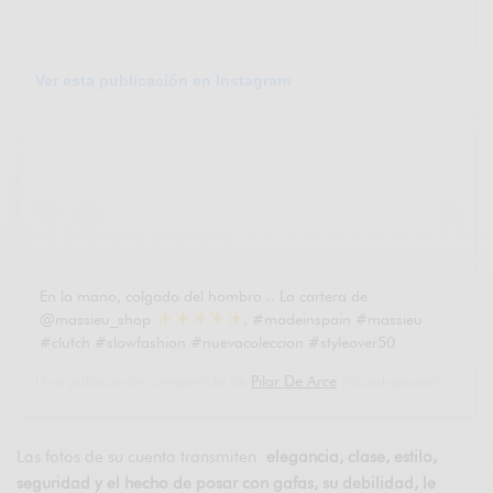
Ver esta publicación en Instagram
En la mano, colgado del hombro .. La cartera de
@massieu_shop
. #madeinspain #massieu
#clutch #slowfashion #nuevacoleccion #styleover50
Una publicación compartida de
Pilar De Arce
(@codigopilar) el
6 Se
Las fotos de su cuenta transmiten
elegancia, clase, estilo,
seguridad y el hecho de posar con gafas, su debilidad, le