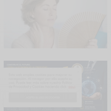
Esta web emplea cookies para mejorar su
navegación. Al navegar por ella acepta su
uso. Puede leer más sobre nuestra Política
de Privacidad y Cookies haciendo click
aquí
.
ACEPTO EL USO DE COOKIES