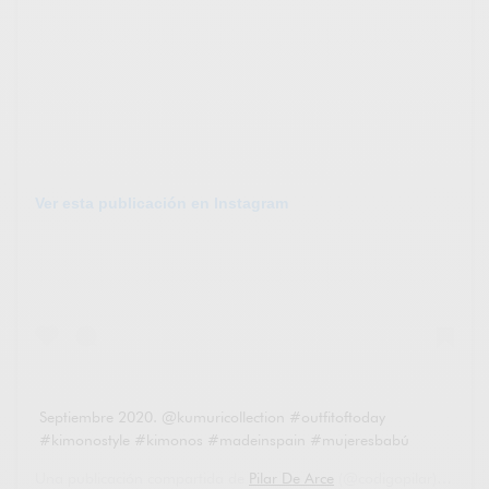
Ver esta publicación en Instagram
Septiembre 2020. @kumuricollection #outfitoftoday
#kimonostyle #kimonos #madeinspain #mujeresbabú
Una publicación compartida de
Pilar De Arce
(@codigopilar) el
9 Se