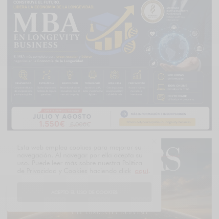
Esta web emplea cookies para mejorar su
navegación. Al navegar por ella acepta su
uso. Puede leer más sobre nuestra Política
de Privacidad y Cookies haciendo click
aquí
.
ACEPTO EL USO DE COOKIES