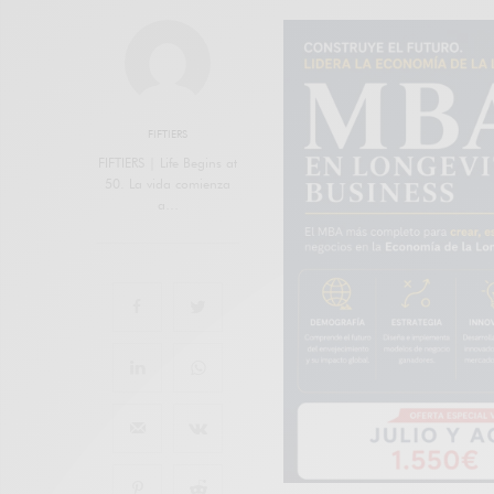
FIFTIERS
FIFTIERS | Life Begins at
50. La vida comienza
a…