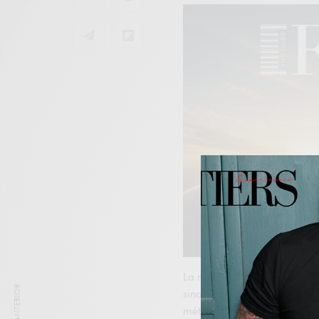
La medicina oriental ofrece
sino también mediante un 
métodos,
probados por el t