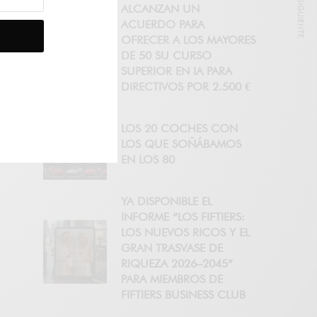
NOTICIA SIGUIENTE
ALCANZAN UN
ACUERDO PARA
OFRECER A LOS MAYORES
DE 50 SU CURSO
SUPERIOR EN IA PARA
DIRECTIVOS POR 2.500 €
LOS 20 COCHES CON
LOS QUE SOÑÁBAMOS
EN LOS 80
YA DISPONIBLE EL
INFORME “LOS FIFTIERS:
LOS NUEVOS RICOS Y EL
GRAN TRASVASE DE
RIQUEZA 2026–2045”
PARA MIEMBROS DE
FIFTIERS BUSINESS CLUB