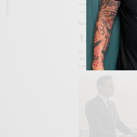
NOTICIA ANTERIOR
moderno. Integrar algunos de
valioso hacia una vida más la
Te contamos 7 Secretos de J
1. Equilibrio d
La medicina oriental pone gra
del cuerpo. Practicar Tai Ch
energético, promoviendo la 