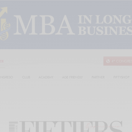
4º CONGRE
NGRESO
CLUB
ACADEMY
AGE FRIENDLY
PARTNER
FIFTYSHOP