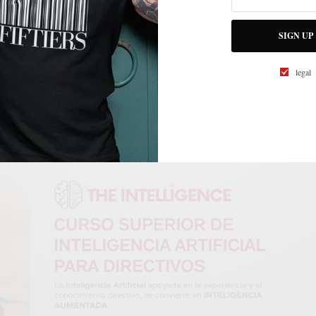
 estos principios y prácticas en la vida diaria puede ser un paso
rga, saludable y feliz.
SIGN UP
uventud de la Medicina Oriental
legal
e Qi (Energía Vital):
n énfasis en el balance del Qi, la energía vital que fluye a través
i, Qi Gong y meditación puede ayudar a mantener este flujo
salud y la longevidad.