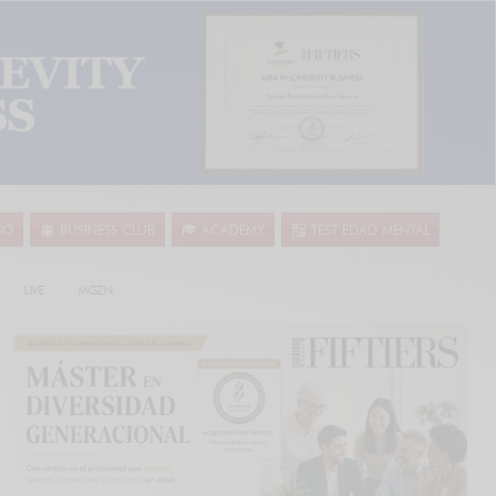
SO
BUSINESS CLUB
ACADEMY
TEST EDAD MENTAL
LIVE
MGZN