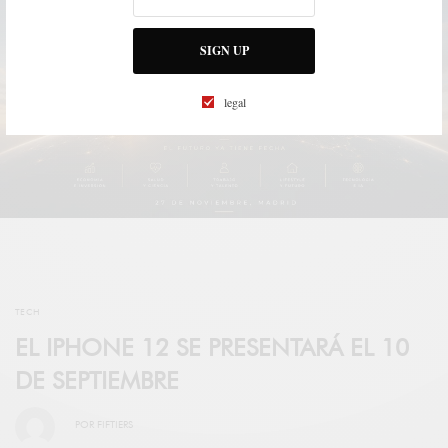
SIGN UP
legal
TECH
EL IPHONE 12 SE PRESENTARÁ EL 10
DE SEPTIEMBRE
POR
FIFTIERS