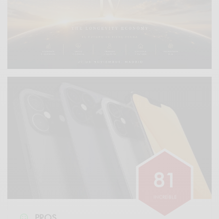
8
1
INCREÍBLE
PROS