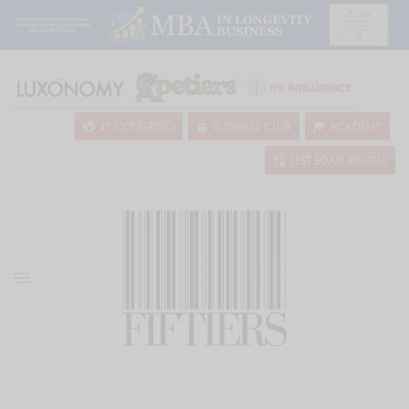
4º CONGRESO
BUSINESS CLUB
ACADEMY
TEST EDAD MENTAL