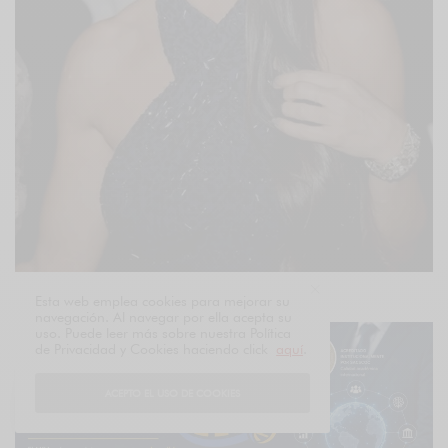
Esta web emplea cookies para mejorar su
navegación. Al navegar por ella acepta su
uso. Puede leer más sobre nuestra Política
de Privacidad y Cookies haciendo click
aquí
.
ACEPTO EL USO DE COOKIES