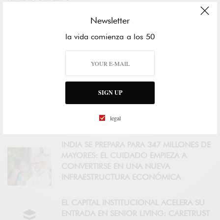
CERTIFICACIÓN AGE FRIENDLY
Newsletter
COUNTRY PARTNER
la vida comienza a los 50
FIFTIERS ACADEMY
CONTROLAR TRES FACTORES EN LA
SIGN UP
MEDIANA EDAD SE ASOCIA CON CASI 13
AÑOS ADICIONALES DE VIDA SIN
legal
DEMENCIA
INDIA SE PREPARA PARA 347 MILLONES DE
MAYORES: EL CUIDADO EMPIEZA A
CONVERTIRSE EN UNA NUEVA
INFRAESTRUCTURA ECONÓMICA
EL CAPITAL INSTITUCIONAL ACELERA SU
ENTRADA EN SENIOR LIVING: CARETRUST