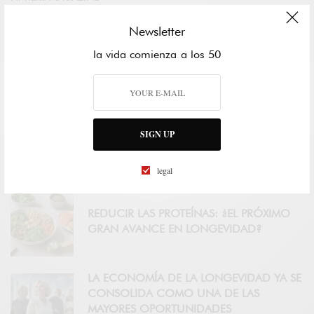
CERTIFICACIÓN AGE FRIENDLY
Newsletter
COUNTRY PARTNER
la vida comienza a los 50
FIFTIERS ACADEMY
SIGN UP
LOS FIFTIERS YA NO QUIEREN VIVIR MÁS
AÑOS: QUIEREN VIVIR MEJOR
legal
REDUCIR LAS PROTEÍNAS: ¿EL PRÓXIMO
GRAN AVANCE EN LONGEVIDAD?
LA ECONOMÍA DE LA LONGEVIDAD YA SE
CONSOLIDA COMO UNA DE LAS
MAYORES OPORTUNIDADES