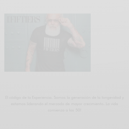
ÚNETE A FIFTIERS
El código de la Experiencia. Somos la generación de la longevidad y
estamos liderando el mercado de mayor crecimiento. La vida
comienza a los 50!