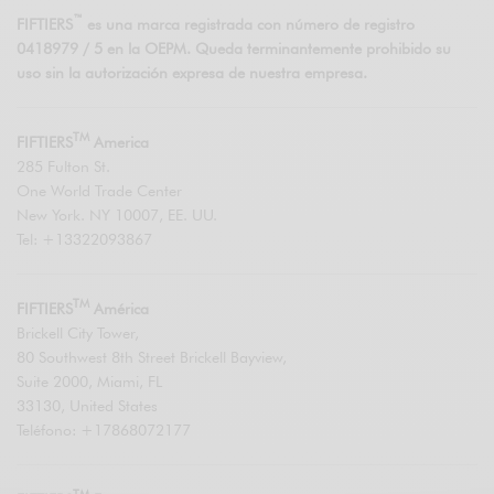
™
FIFTIERS
es una marca registrada con número de registro
0418979 / 5 en la OEPM. Queda terminantemente prohibido su
uso sin la autorización expresa de nuestra empresa.
TM
FIFTIERS
America
285 Fulton St.
One World Trade Center
New York. NY 10007, EE. UU.
Tel: +13322093867
TM
FIFTIERS
América
Brickell City Tower,
80 Southwest 8th Street Brickell Bayview,
Suite 2000, Miami, FL
33130, United States
Teléfono: +17868072177