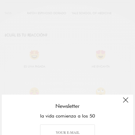
TAGS
RATÓN ESPINOSO DORADO
YALE SCHOOL OF MEDICINE
¿CUÁL ES TU REACCIÓN?
ES UNA PASADA
ME ENCANTA
ME GUSTA
NO SÉ
Newsletter
la vida comienza a los 50