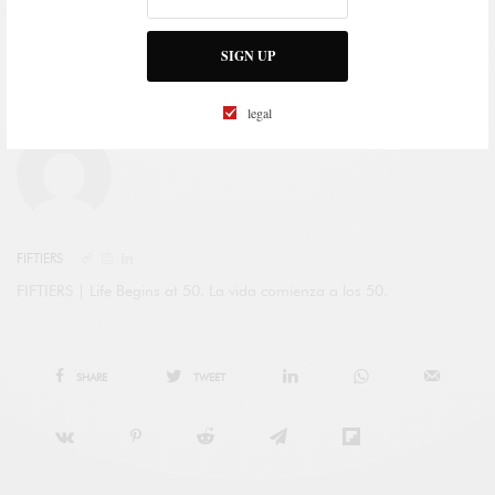
QUÉ TONTERÍA
SIGN UP
legal
FIFTIERS
FIFTIERS | Life Begins at 50. La vida comienza a los 50.
SHARE
TWEET