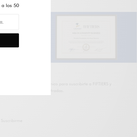
 a los 50
SUSCRÍBETE A FIFTIERS
Introduce tu correo electrónico para suscribirte a FIFTIERS y
recibir avisos de nuevas entradas.
Suscribirme
Únete a otros 47K suscriptores