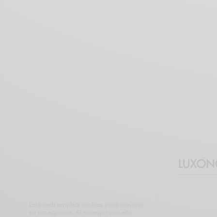
Esta web emplea cookies para mejorar
su navegación. Al navegar por ella