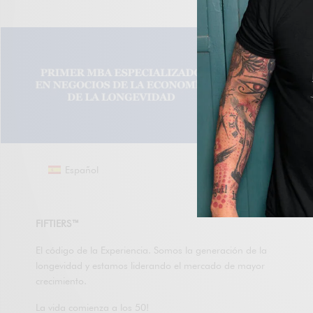
Español
FIFTIERS™
El código de la Experiencia. Somos la generación de la
longevidad y estamos liderando el mercado de mayor
crecimiento.
La vida comienza a los 50!