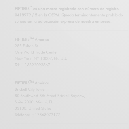
™
FIFTIERS
es una marca registrada con número de registro
0418979 / 5 en la OEPM. Queda terminantemente prohibido
su uso sin la autorización expresa de nuestra empresa.
TM
FIFTIERS
America
285 Fulton St.
One World Trade Center
New York. NY 10007, EE. UU.
Tel: +13322093867
TM
FIFTIERS
América
Brickell City Tower,
80 Southwest 8th Street Brickell Bayview,
Suite 2000, Miami, FL
33130, United States
Teléfono: +17868072177