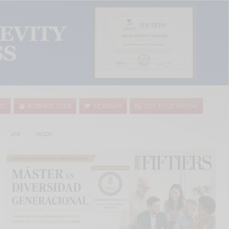
SO
BUSINESS CLUB
ACADEMY
TEST EDAD MENTAL
LIVE
MGZN