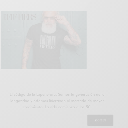
ÚNETE A FIFTIERS
El código de la Experiencia. Somos la generación de la
longevidad y estamos liderando el mercado de mayor
crecimiento. La vida comienza a los 50!
SIGN UP