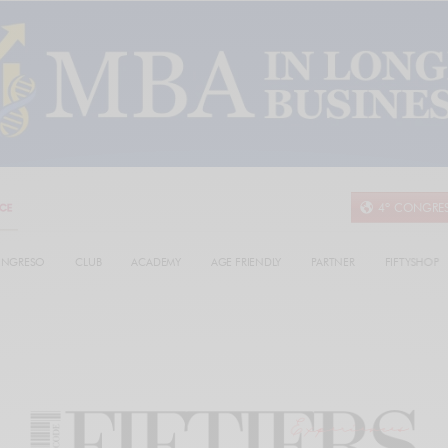
4º CONGRE
NGRESO
CLUB
ACADEMY
AGE FRIENDLY
PARTNER
FIFTYSHOP