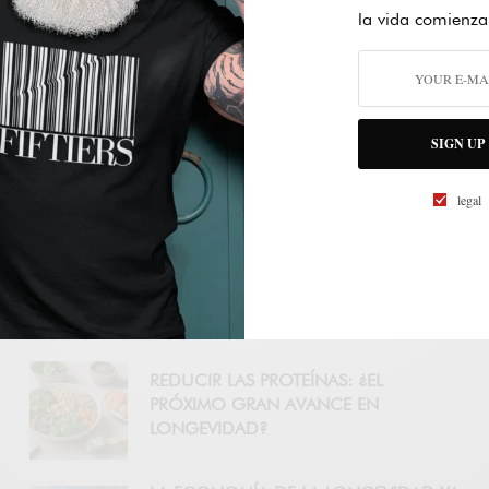
la vida comienza
SIGN UP
legal
LOS FIFTIERS YA NO QUIEREN VIVIR
MÁS AÑOS: QUIEREN VIVIR MEJOR
REDUCIR LAS PROTEÍNAS: ¿EL
PRÓXIMO GRAN AVANCE EN
LONGEVIDAD?