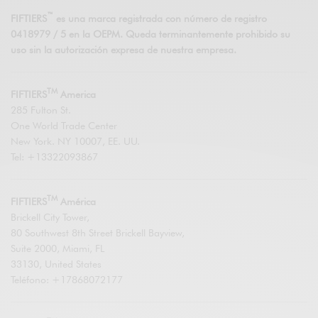
™
FIFTIERS
es una marca registrada con número de registro
0418979 / 5 en la OEPM. Queda terminantemente prohibido su
uso sin la autorización expresa de nuestra empresa.
TM
FIFTIERS
America
285 Fulton St.
One World Trade Center
New York. NY 10007, EE. UU.
Tel: +13322093867
TM
FIFTIERS
América
Brickell City Tower,
80 Southwest 8th Street Brickell Bayview,
Suite 2000, Miami, FL
33130, United States
Teléfono: +17868072177