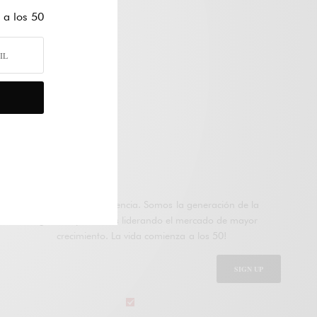
 a los 50
Suscribirme
Únete a otros 47K suscriptores
ÚNETE A FIFTIERS
El código de la Experiencia. Somos la generación de la
longevidad y estamos liderando el mercado de mayor
crecimiento. La vida comienza a los 50!
SIGN UP
legal