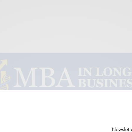
EL CAPITAL INSTITUCIONAL ACELERA
SU ENTRADA EN SENIOR LIVING:
CARETRUST ALCANZA LOS 1.500
Newslett
MILLONES DE DÓLARES INVERTIDOS