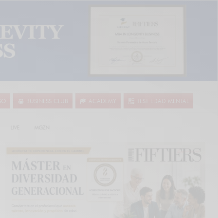
SO
BUSINESS CLUB
ACADEMY
TEST EDAD MENTAL
LIVE
MGZN