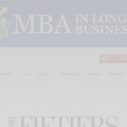
4º CONGRE
NGRESO
CLUB
ACADEMY
AGE FRIENDLY
PARTNER
FIFTYSHOP