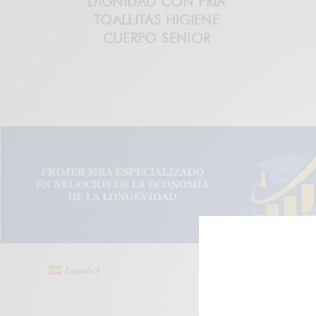
DIGNIDAD CON FRIA
TOALLITAS HIGIENE
CUERPO SENIOR
Español