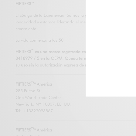
FIFTIERS™
El código de la Experiencia. Somos la generación de la
longevidad y estamos liderando el mercado de mayor
crecimiento.
La vida comienza a los 50!
™
FIFTIERS
es una marca registrada con número de registro
0418979 / 5 en la OEPM. Queda terminantemente prohibido
su uso sin la autorización expresa de nuestra empresa.
TM
FIFTIERS
America
285 Fulton St.
One World Trade Center
New York. NY 10007, EE. UU.
Tel: +13322093867
TM
FIFTIERS
América