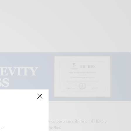
SUSCRÍBETE A FIFTIERS
Introduce tu correo electrónico para suscribirte a FIFTIERS y
er
recibir avisos de nuevas entradas.