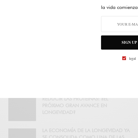
EN 2026
la vida comienza
TAIWÁN CONVIERTE LA LONGEVIDAD
EN UNA INDUSTRIA: EL LABORATORIO
QUE ANTICIPA CÓMO SERÁ LA
ECONOMÍA DE LOS MAYORES DE 50
SIGN UP
AÑOS
legal
LOS FIFTIERS YA NO QUIEREN VIVIR
MÁS AÑOS: QUIEREN VIVIR MEJOR
REDUCIR LAS PROTEÍNAS: ¿EL
PRÓXIMO GRAN AVANCE EN
LONGEVIDAD?
LA ECONOMÍA DE LA LONGEVIDAD YA
SE CONSOLIDA COMO UNA DE LAS