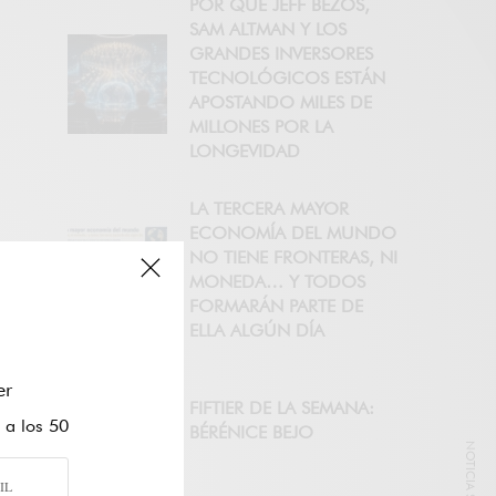
POR QUÉ JEFF BEZOS,
SAM ALTMAN Y LOS
GRANDES INVERSORES
TECNOLÓGICOS ESTÁN
APOSTANDO MILES DE
MILLONES POR LA
LONGEVIDAD
LA TERCERA MAYOR
ECONOMÍA DEL MUNDO
NO TIENE FRONTERAS, NI
MONEDA… Y TODOS
FORMARÁN PARTE DE
ELLA ALGÚN DÍA
er
FIFTIER DE LA SEMANA:
 a los 50
BÉRÉNICE BEJO