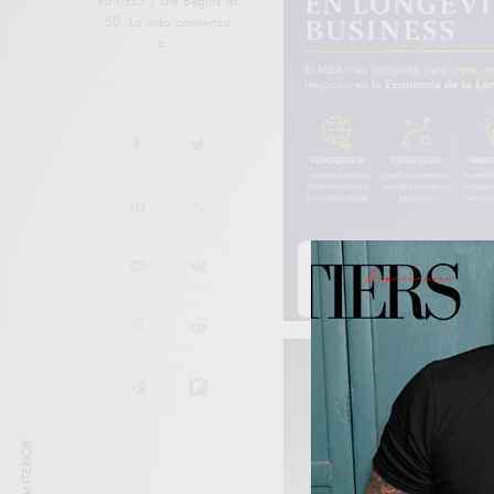
FIFTIERS | Life Begins at
50. La vida comienza
a…