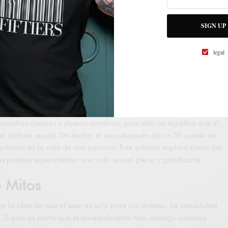
SIGN UP
legal
uestros cuerpos y deseos cambian, pero esto no significa que el
 del disfrute sexual. De hecho, el sexo después de los 50 puede ser
actorias en la vida de una persona. Este artículo explora cómo las
 pueden experimentar una vida sexual plena y gratificante.
 Mitos
car la idea de que el sexo es solo para los jóvenes. La sexualidad
 Si bien es cierto que el envejecimiento trae consigo cambios