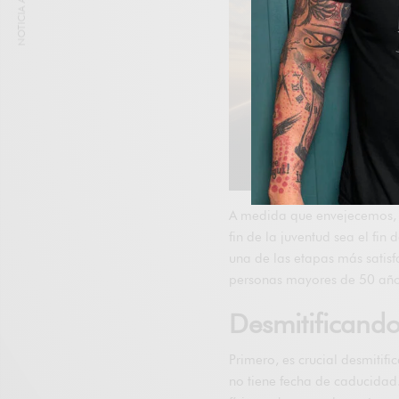
NOTICIA ANTERIOR
A medida que envejecemos, n
fin de la juventud sea el fin
una de las etapas más satisf
personas mayores de 50 años
Desmitificando
Primero, es crucial desmitifi
no tiene fecha de caducidad.