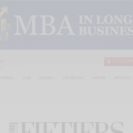
4º CONGRE
NGRESO
CLUB
ACADEMY
AGE FRIENDLY
PARTNER
FIFTYSHOP