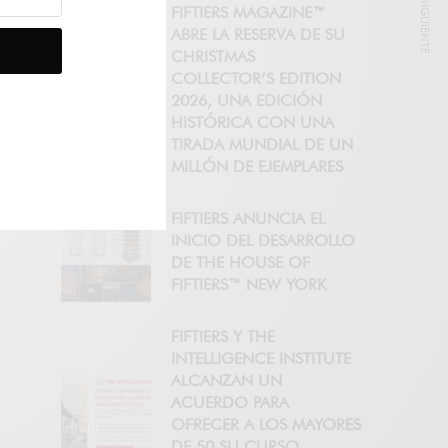
NOTICIA SIGUIENTE
FIFTIERS MAGAZINE™
ABRE LA RESERVA DE SU
CHRISTMAS
COLLECTOR’S EDITION
2026, UNA EDICIÓN
HISTÓRICA CON UNA
TIRADA MUNDIAL DE UN
MILLÓN DE EJEMPLARES
FIFTIERS ANUNCIA EL
INICIO DEL DESARROLLO
DE THE HOUSE OF
FIFTIERS™ NEW YORK
FIFTIERS Y THE
INTELLIGENCE INSTITUTE
ALCANZAN UN
ACUERDO PARA
OFRECER A LOS MAYORES
DE 50 SU CURSO