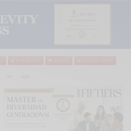
SO
BUSINESS CLUB
ACADEMY
TEST EDAD MENTAL
LIVE
MGZN