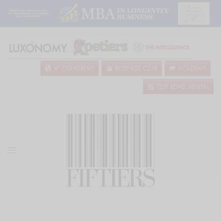
4º CONGRESO
BUSINESS CLUB
ACADEMY
TEST EDAD MENTAL