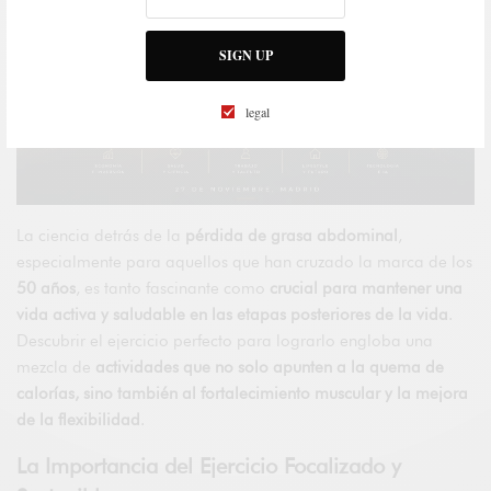
SIGN UP
legal
La ciencia detrás de la
pérdida de grasa abdominal
,
especialmente para aquellos que han cruzado la marca de los
50 años
, es tanto fascinante como
crucial para mantener una
vida activa y saludable en las etapas posteriores de la vida
.
Descubrir el ejercicio perfecto para lograrlo engloba una
mezcla de
actividades que no solo apunten a la quema de
calorías, sino también al fortalecimiento muscular y la mejora
de la flexibilidad
.
La Importancia del Ejercicio Focalizado y