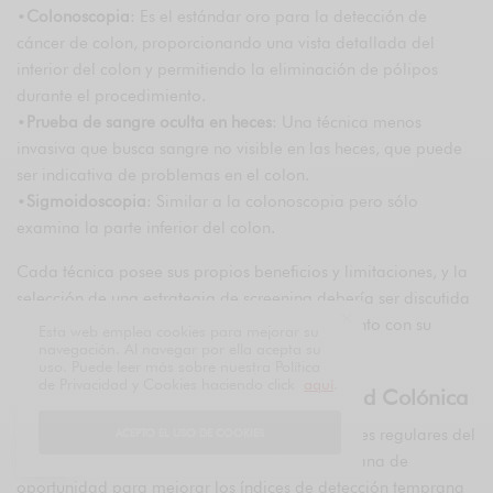
•
Colonoscopia
: Es el estándar oro para la detección de
cáncer de colon, proporcionando una vista detallada del
interior del colon y permitiendo la eliminación de pólipos
durante el procedimiento.
•
Prueba de sangre oculta en heces
: Una técnica menos
invasiva que busca sangre no visible en las heces, que puede
ser indicativa de problemas en el colon.
•
Sigmoidoscopia
: Similar a la colonoscopia pero sólo
examina la parte inferior del colon.
Cada técnica posee sus propios beneficios y limitaciones, y la
selección de una estrategia de screening debería ser discutida
y personalizada para cada individuo, en conjunto con su
Esta web emplea cookies para mejorar su
navegación. Al navegar por ella acepta su
equipo de atención médica.
uso. Puede leer más sobre nuestra Política
de Privacidad y Cookies haciendo click
aquí
.
Salvaguardando el Futuro de la Salud Colónica
Al propiciar una cultura que promueva revisiones regulares del
ACEPTO EL USO DE COOKIES
colon a partir de los 50 años, se abre una ventana de
oportunidad para mejorar los índices de detección temprana