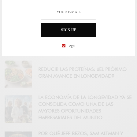
UNA INDUSTRIA: EL LABORATORIO QUE
ANTICIPA CÓMO SERÁ LA ECONOMÍA DE
LOS MAYORES DE 50 AÑOS
SIGN UP
LOS FIFTIERS YA NO QUIEREN VIVIR MÁS
AÑOS: QUIEREN VIVIR MEJOR
legal
REDUCIR LAS PROTEÍNAS: ¿EL PRÓXIMO
GRAN AVANCE EN LONGEVIDAD?
LA ECONOMÍA DE LA LONGEVIDAD YA SE
CONSOLIDA COMO UNA DE LAS
MAYORES OPORTUNIDADES
EMPRESARIALES DEL MUNDO
POR QUÉ JEFF BEZOS, SAM ALTMAN Y