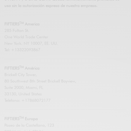
uso sin la autorización expresa de nuestra empresa.
TM
FIFTIERS
America
285 Fulton St.
One World Trade Center
New York. NY 10007, EE. UU.
Tel: +13322093867
TM
FIFTIERS
América
Brickell City Tower,
80 Southwest 8th Street Brickell Bayview,
Suite 2000, Miami, FL
33130, United States
Teléfono: +17868072177
TM
FIFTIERS
Europa
Paseo de la Castellana, 123