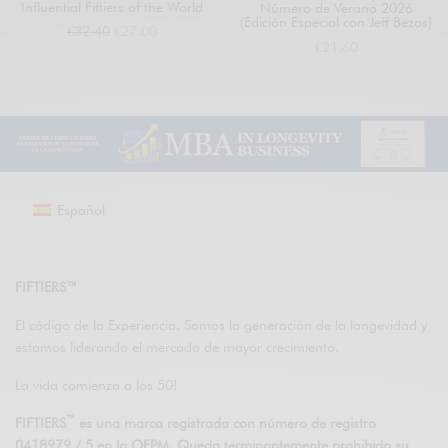
Influential Fiftiers of the World
Número de Verano 2026
(Edición Especial con Jeff Bezos)
El
El
€
32.40
€
27.00
€
21.60
precio
precio
Añadir al carrito
Añadir al carrito
original
actual
era:
es:
€32.40.
€27.00.
Español
FIFTIERS™
El código de la Experiencia. Somos la generación de la longevidad y
estamos liderando el mercado de mayor crecimiento.
La vida comienza a los 50!
™
FIFTIERS
es una marca registrada con número de registro
0418979 / 5 en la OEPM. Queda terminantemente prohibido su