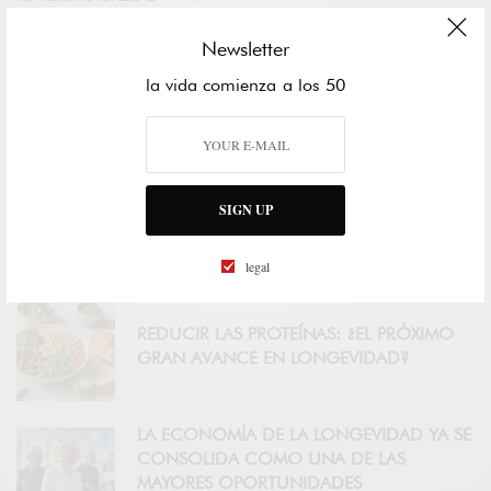
CERTIFICACIÓN AGE FRIENDLY
Newsletter
COUNTRY PARTNER
la vida comienza a los 50
FIFTIERS ACADEMY
SIGN UP
LOS FIFTIERS YA NO QUIEREN VIVIR MÁS
AÑOS: QUIEREN VIVIR MEJOR
legal
REDUCIR LAS PROTEÍNAS: ¿EL PRÓXIMO
GRAN AVANCE EN LONGEVIDAD?
LA ECONOMÍA DE LA LONGEVIDAD YA SE
CONSOLIDA COMO UNA DE LAS
MAYORES OPORTUNIDADES