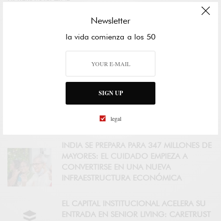
CERTIFICACIÓN AGE FRIENDLY
Newsletter
COUNTRY PARTNER
la vida comienza a los 50
FIFTIERS ACADEMY
CONTROLAR TRES FACTORES EN LA
SIGN UP
MEDIANA EDAD SE ASOCIA CON CASI 13
AÑOS ADICIONALES DE VIDA SIN
legal
DEMENCIA
INDIA SE PREPARA PARA 347 MILLONES DE
MAYORES: EL CUIDADO EMPIEZA A
CONVERTIRSE EN UNA NUEVA
INFRAESTRUCTURA ECONÓMICA
EL CAPITAL INSTITUCIONAL ACELERA SU
ENTRADA EN SENIOR LIVING: CARETRUST