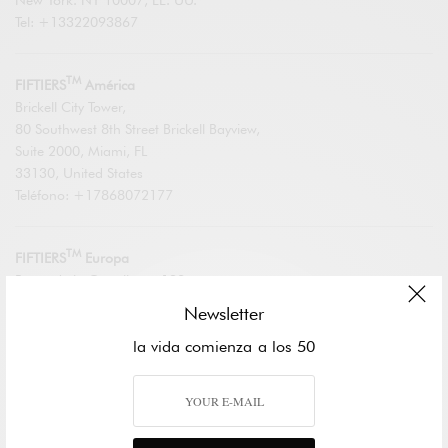
Tel: +13322093867
TM
FIFTIERS
América
Brickell City Tower,
80 Southwest 8th Street Brickell Bayview,
Suite 2000, Miami, FL
33130, United States
Teléfono: +17868072177
TM
FIFTIERS
Europa
Paseo de la Castellana, 123
28046 Madrid, SPAIN
Newsletter
Teléfono: +34910604830
la vida comienza a los 50
Fuera de los horarios de oficina puede contactar con nosotros
desde el
formulario de contacto