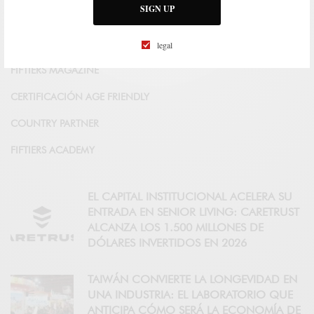
SIGN UP
ANUNCIARME EN FIFTIERS
QUIÉNES SOMOS
legal
FIFTIERS MAGAZINE
CERTIFICACIÓN AGE FRIENDLY
COUNTRY PARTNER
FIFTIERS ACADEMY
EL CAPITAL INSTITUCIONAL ACELERA SU
ENTRADA EN SENIOR LIVING: CARETRUST
ALCANZA LOS 1.500 MILLONES DE
DÓLARES INVERTIDOS EN 2026
TAIWÁN CONVIERTE LA LONGEVIDAD EN
UNA INDUSTRIA: EL LABORATORIO QUE
ANTICIPA CÓMO SERÁ LA ECONOMÍA DE