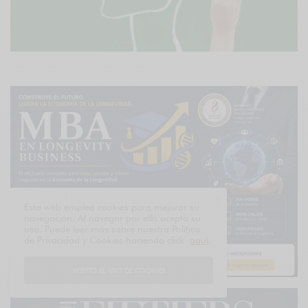
Esta web emplea cookies para mejorar su
navegación. Al navegar por ella acepta su
uso. Puede leer más sobre nuestra Política
de Privacidad y Cookies haciendo click
aquí
.
ACEPTO EL USO DE COOKIES