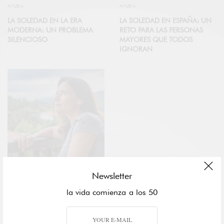
AYUDA
AYUDA
LA SOLEDAD EN LA ERA
LA SOLEDAD EN ESPAÑA: UN
MODERNA: UN PROBLEMA
RETO PARA LAS PERSONAS
SILENCIOSO
MAYORES QUE TODOS
IGNORAN
Newsletter
SALUD
la vida comienza a los 50
ENFRENTANDO LA SOLEDAD
EN LA ESPAÑA DE LOS
FIFTIERS