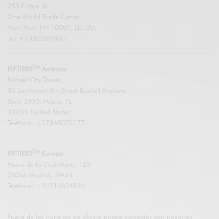
285 Fulton St.
One World Trade Center
New York. NY 10007, EE. UU.
Tel: +13322093867
TM
FIFTIERS
América
Brickell City Tower,
80 Southwest 8th Street Brickell Bayview,
Suite 2000, Miami, FL
33130, United States
Teléfono: +17868072177
TM
FIFTIERS
Europa
Paseo de la Castellana, 123
28046 Madrid, SPAIN
Teléfono: +34910604830
Fuera de los horarios de oficina puede contactar con nosotros