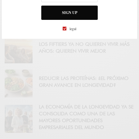
TAIWÁN CONVIERTE LA LONGEVIDAD EN
UNA INDUSTRIA: EL LABORATORIO QUE
SIGN UP
ANTICIPA CÓMO SERÁ LA ECONOMÍA DE
LOS MAYORES DE 50 AÑOS
legal
LOS FIFTIERS YA NO QUIEREN VIVIR MÁS
AÑOS: QUIEREN VIVIR MEJOR
REDUCIR LAS PROTEÍNAS: ¿EL PRÓXIMO
GRAN AVANCE EN LONGEVIDAD?
LA ECONOMÍA DE LA LONGEVIDAD YA SE
CONSOLIDA COMO UNA DE LAS
MAYORES OPORTUNIDADES
EMPRESARIALES DEL MUNDO