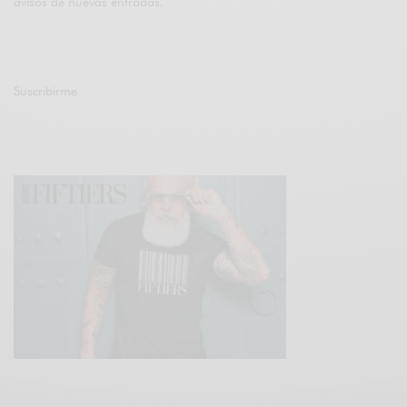
avisos de nuevas entradas.
Suscribirme
Únete a otros 47K suscriptores