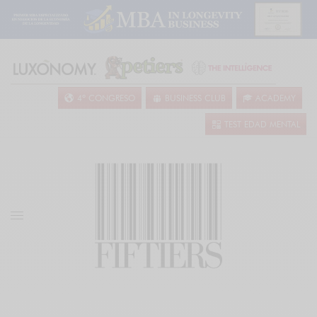
4º CONGRESO
BUSINESS CLUB
ACADEMY
TEST EDAD MENTAL