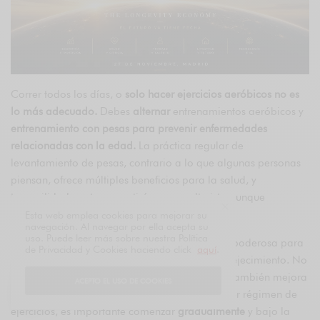
Correr todos los días, o
solo hacer ejercicios aeróbicos no es
lo más adecuado.
Debes
alternar
entrenamientos aeróbicos y
entrenamiento con pesas para prevenir enfermedades
relacionadas con la edad.
La práctica regular de
levantamiento de pesas, contrario a lo que algunas personas
piensan, ofrece múltiples beneficios para la salud, y
tranquilidad, no te convertirás en un culturista aunque
quisieras.
Esta web emplea cookies para mejorar su
navegación. Al navegar por ella acepta su
uso. Puede leer más sobre nuestra Política
El levantamiento de pesas es una herramienta poderosa para
de Privacidad y Cookies haciendo click
aquí
.
mantener la salud y la vitalidad durante el envejecimiento. No
solo ayuda a
prevenir enfermedades
sino que también mejora
ACEPTO EL USO DE COOKIES
la calidad de vida general. Como con cualquier régimen de
ejercicios, es importante comenzar
gradualmente
y bajo la