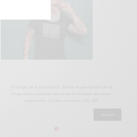
ÚNETE A FIFTIERS
El código de la Experiencia. Somos la generación de la
longevidad y estamos liderando el mercado de mayor
crecimiento. La vida comienza a los 50!
SIGN UP
legal