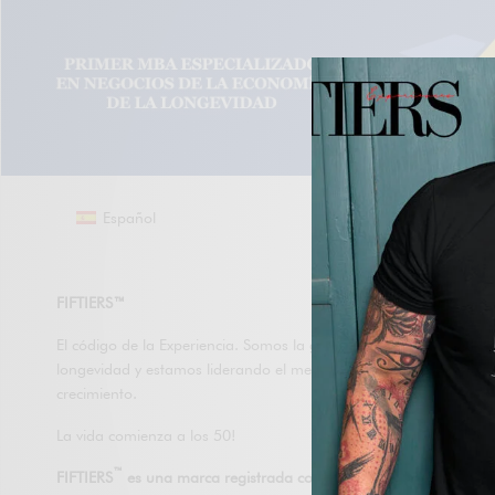
Español
FIFTIERS™
El código de la Experiencia. Somos la generación de la
longevidad y estamos liderando el mercado de mayor
crecimiento.
La vida comienza a los 50!
™
FIFTIERS
es una marca registrada con número de registro