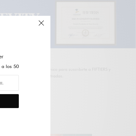
SUSCRÍBETE A FIFTIERS
er
 a los 50
Introduce tu correo electrónico para suscribirte a FIFTIERS y
recibir avisos de nuevas entradas.
Suscribirme
Únete a otros 47K suscriptores