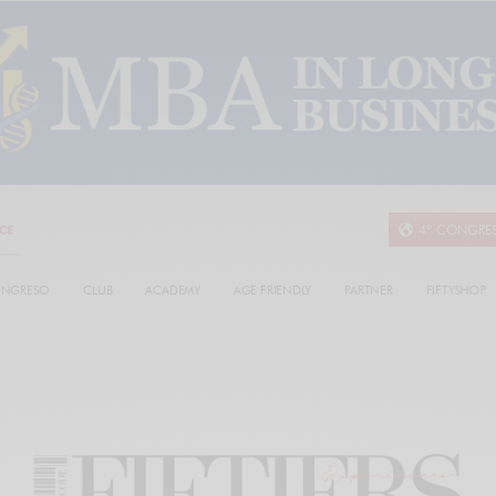
4º CONGRE
NGRESO
CLUB
ACADEMY
AGE FRIENDLY
PARTNER
FIFTYSHOP