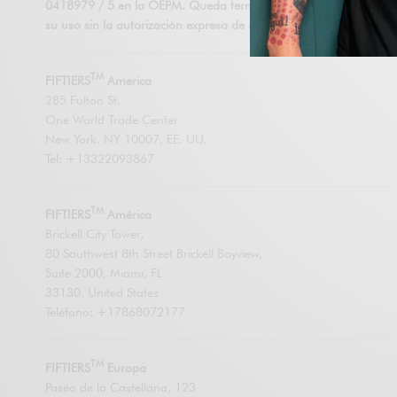
0418979 / 5 en la OEPM. Queda terminantemente prohibido
su uso sin la autorización expresa de nuestra empresa.
TM
FIFTIERS
America
285 Fulton St.
One World Trade Center
New York. NY 10007, EE. UU.
Tel: +13322093867
TM
FIFTIERS
América
Brickell City Tower,
80 Southwest 8th Street Brickell Bayview,
Suite 2000, Miami, FL
33130, United States
Teléfono: +17868072177
TM
FIFTIERS
Europa
Paseo de la Castellana, 123