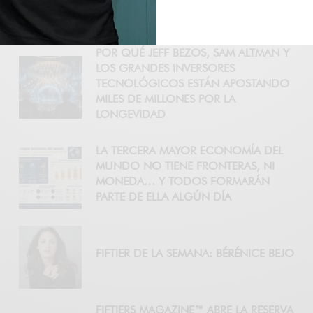
MAYORES OPORTUNIDADES
EMPRESARIALES DEL MUNDO
POR QUÉ JEFF BEZOS, SAM ALTMAN Y
LOS GRANDES INVERSORES
TECNOLÓGICOS ESTÁN APOSTANDO
MILES DE MILLONES POR LA
LONGEVIDAD
LA TERCERA MAYOR ECONOMÍA DEL
MUNDO NO TIENE FRONTERAS, NI
MONEDA… Y TODOS FORMARÁN
PARTE DE ELLA ALGÚN DÍA
FIFTIER DE LA SEMANA: BÉRÉNICE BEJO
FIFTIERS MAGAZINE™ ABRE LA RESERVA