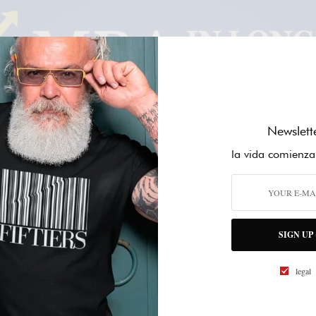
Newslett
LOS FIFTIERS YA NO QUIEREN VIVIR
la vida comienza
MÁS AÑOS: QUIEREN VIVIR MEJOR
REDUCIR LAS PROTEÍNAS: ¿EL
PRÓXIMO GRAN AVANCE EN
SIGN UP
LONGEVIDAD?
legal
LA ECONOMÍA DE LA LONGEVIDAD YA
SE CONSOLIDA COMO UNA DE LAS