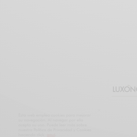
Esta web emplea cookies para mejorar
su navegación. Al navegar por ella
acepta su uso. Puede leer más sobre
nuestra Política de Privacidad y Cookies
haciendo click
aquí
.