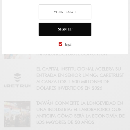
CONTROLAR TRES FACTORES EN LA
MEDIANA EDAD SE ASOCIA CON CASI 13
AÑOS ADICIONALES DE VIDA SIN
DEMENCIA
SIGN UP
INDIA SE PREPARA PARA 347 MILLONES DE
MAYORES: EL CUIDADO EMPIEZA A
legal
CONVERTIRSE EN UNA NUEVA
INFRAESTRUCTURA ECONÓMICA
EL CAPITAL INSTITUCIONAL ACELERA SU
ENTRADA EN SENIOR LIVING: CARETRUST
ALCANZA LOS 1.500 MILLONES DE
DÓLARES INVERTIDOS EN 2026
TAIWÁN CONVIERTE LA LONGEVIDAD EN
UNA INDUSTRIA: EL LABORATORIO QUE
ANTICIPA CÓMO SERÁ LA ECONOMÍA DE
LOS MAYORES DE 50 AÑOS