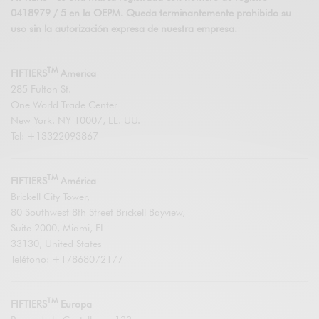
0418979 / 5 en la OEPM. Queda terminantemente prohibido su
uso sin la autorización expresa de nuestra empresa.
TM
FIFTIERS
America
285 Fulton St.
One World Trade Center
New York. NY 10007, EE. UU.
Tel: +13322093867
TM
FIFTIERS
América
Brickell City Tower,
80 Southwest 8th Street Brickell Bayview,
Suite 2000, Miami, FL
33130, United States
Teléfono: +17868072177
TM
FIFTIERS
Europa