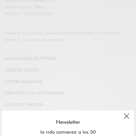
Paseo de la Castellana, 123
28046 Madrid, SPAIN
Teléfono: +34910604830
Fuera de los horarios de oficina puede contactar con nosotros
desde el
formulario de contacto
ANUNCIARME EN FIFTIERS
QUIÉNES SOMOS
FIFTIERS MAGAZINE
CERTIFICACIÓN AGE FRIENDLY
COUNTRY PARTNER
FIFTIERS ACADEMY
Newsletter
la vida comienza a los 50