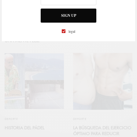
SALUD
DEPORTE
SIGN UP
MÚSICA PARA ENTRENAR
LAS MEJORES TÉCNICAS DE
DESPUÉS DE LOS 50: LA CLAVE
RECUPERACIÓN PARA
legal
PARA UN CUERPO ACTIVO Y
DEPORTISTAS MAYORES DE 50
UNA MENTE FELIZ
DEPORTE
DEPORTE
HISTORIA DEL PÁDEL
LA BÚSQUEDA DEL EJERCICIO
ÓPTIMO PARA REDUCIR