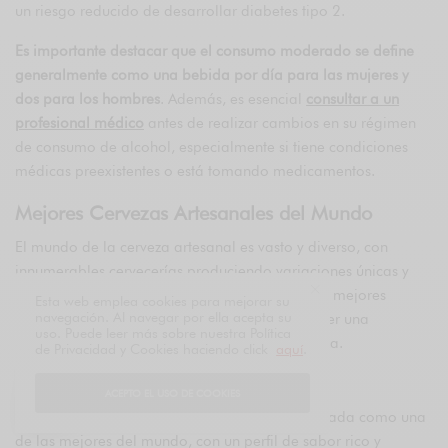
un riesgo reducido de desarrollar diabetes tipo 2.
Es importante destacar que el consumo moderado se define
generalmente como una bebida por día para las mujeres y
dos para los hombres
. Además, es esencial
consultar a un
profesional médico
antes de realizar cambios en su régimen
de consumo de alcohol, especialmente si tiene condiciones
médicas preexistentes o está tomando medicamentos.
Mejores Cervezas Artesanales del Mundo
El mundo de la cerveza artesanal es vasto y diverso, con
innumerables cervecerías produciendo variaciones únicas y
deliciosas. Aquí hay una lista de algunas de las mejores
Esta web emplea cookies para mejorar su
navegación. Al navegar por ella acepta su
cervezas artesanales del mundo, que podrían ser una
uso. Puede leer más sobre nuestra Política
excelente opción para los amantes de la cerveza.
de Privacidad y Cookies haciendo click
aquí
.
1. Westvleteren 12 (XII) – Bélgica:
ACEPTO EL USO DE COOKIES
Esta cerveza trapense es ampliamente considerada como una
de las mejores del mundo, con un perfil de sabor rico y